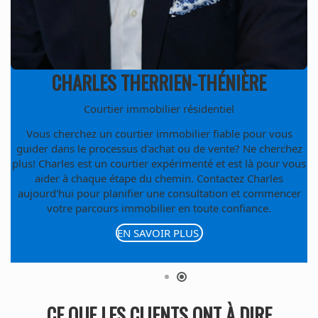
HUGUES BOUCHARD
Courtier immobilier résidentiel et commercia
HUGUES BOUCHAR
Vous che
guider dan
plus! Hugue
aider 
aujourd'h
vot
CE QUE LES CLIENTS ONT À DIRE