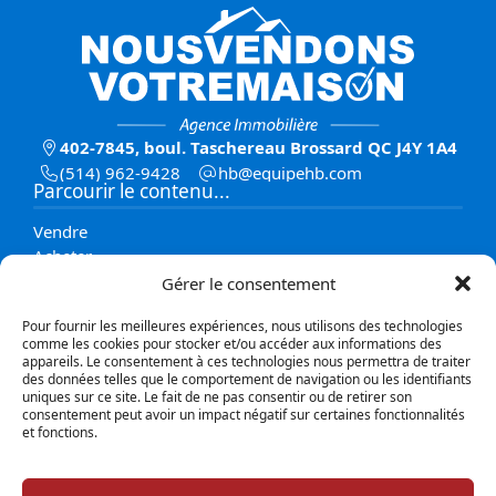
402-7845, boul. Taschereau Brossard QC J4Y 1A4
(514) 962-9428
moc.bhepiuqe@bh
Parcourir le contenu...
Vendre
Acheter
Propriétés
Gérer le consentement
Équipe
Pour fournir les meilleures expériences, nous utilisons des technologies
Contact
comme les cookies pour stocker et/ou accéder aux informations des
Blogue
appareils. Le consentement à ces technologies nous permettra de traiter
des données telles que le comportement de navigation ou les identifiants
Explorer les propriétés
uniques sur ce site. Le fait de ne pas consentir ou de retirer son
consentement peut avoir un impact négatif sur certaines fonctionnalités
et fonctions.
Par catégories
Par régions