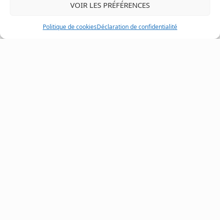
VOIR LES PRÉFÉRENCES
Nom
Politique de cookies
Déclaration de confidentialité
Courriel ou téléphone
Message
Je consens à recevoir des courriels de marketing et de service à la
clientèle. Lire la
Politique de confidentialité et les conditions de
service
pour plus d'informations.