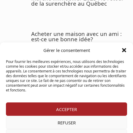
de la surenchère au Québec
Acheter une maison avec un ami :
est-ce une bonne idée?
Gérer le consentement
Pour fournir les meilleures expériences, nous utilisons des technologies
comme les cookies pour stocker et/ou accéder aux informations des
Guide pour Adapter une Propriété
appareils. Le consentement à ces technologies nous permettra de traiter
aux Personnes à Mobilité Réduite
des données telles que le comportement de navigation ou les identifiants
uniques sur ce site. Le fait de ne pas consentir ou de retirer son
consentement peut avoir un impact négatif sur certaines fonctionnalités
et fonctions.
VOUS AVEZ DES QUESTIONS?
ACCEPTER
Si vous avez des questions, n'hésitez pas à demander!
L'assistance est disponible pour vos besoins. Le support et les
REFUSER
conseils sont fournis pour vous aider. N'hésitez pas à remplir ce
formulaire et une réponse sera envoyée dès que possible.