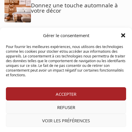
Donnez une touche automnale à
votre décor
Gérer le consentement
Comment bien entretenir ses
gouttières (et pourquoi c’est crucial)
Pour fournir les meilleures expériences, nous utilisons des technologies
comme les cookies pour stocker et/ou accéder aux informations des
appareils. Le consentement à ces technologies nous permettra de traiter
des données telles que le comportement de navigation ou les identifiants
uniques sur ce site. Le fait de ne pas consentir ou de retirer son
consentement peut avoir un impact négatif sur certaines fonctionnalités
Qu’est-ce qu’une promesse d’achat
et fonctions.
conditionnelle ?
ACCEPTER
REFUSER
Comment financer une acquisition
immobilière au Québec
VOIR LES PRÉFÉRENCES