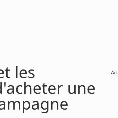
t les
Art
d'acheter une
 campagne