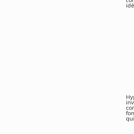
idé
Hy
inv
co
fo
qui