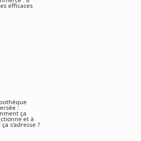
es efficaces
pothèque
ersée :
mment ça
nctionne et à
 ça s’adresse ?