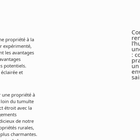
Co
re
ne propriété à la
l’
r expérimenté,
un
t les avantages
: c
 avantages
pr
un
s potentiels.
en
éclairée et
sa
 une propriété à
 loin du tumulte
t étroit avec la
agements
dicieux de notre
opriétés rurales,
 plus charmantes.