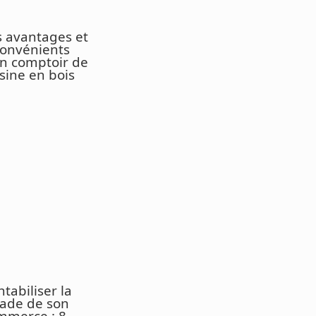
s avantages et
convénients
un comptoir de
sine en bois
tabiliser la
çade de son
mmerce : 8