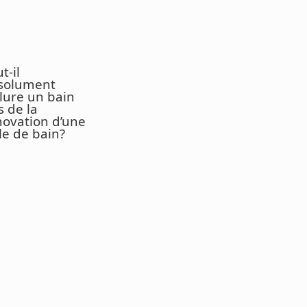
t-il
solument
clure un bain
s de la
novation d’une
le de bain?