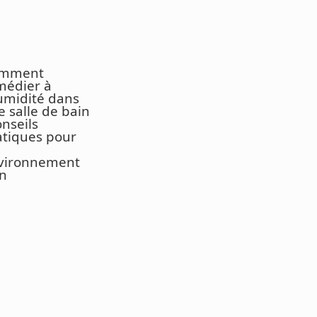
mment
médier à
humidité dans
e salle de bain
onseils
atiques pour
vironnement
in