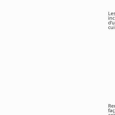
Le
in
d’
cui
Ren
fa
co