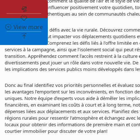
De plus, découvrez comment la qualité de l’air et le style de vie
campagne peuvent influencer positivement votre quotidien, tou
Abonnez-vous à l'alerte immobilière
des liens sociaux authentiques au sein de communautés chale
View more
Par contre, il y a des défis avec la vie rurale. Découvrez comm
des commodités peut impacter vos déplacements quotidiens e
coûts additionnels. Comprenez les défis liés à l’offre limitée en
services à la campagne, ainsi que l’isolement social qui peut ré
transition. Appréhendez comment l’accès restreint à la culture 
divertissements peut jouer un rôle dans votre nouvelle vie. D
les implications des services publics moins développés dans les
Donc au final identifiez vos priorités personnelles et évaluez 
les avantages l’emportent sur les inconvénients, en fonction d
uniques. Notre équipe d’experts vous aide à démêler les implic
financières, en examinant les coûts à court et à long terme, n
dépenses liées aux déplacements et aux services. Planifiez des 
régions rurales pour ressentir l’atmosphère et échangez avec l
locaux pour obtenir des informations de première main et cont
courtier immobilier pour discuter de votre plan!