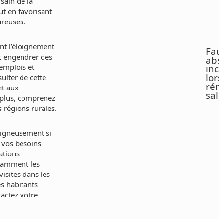
 sain de la
t en favorisant
ureuses.
ent l’éloignement
Fau
t engendrer des
ab
 emplois et
in
lor
sulter de cette
ré
et aux
sal
e plus, comprenez
 régions rurales.
soigneusement si
e vos besoins
ations
otamment les
visites dans les
es habitants
actez votre