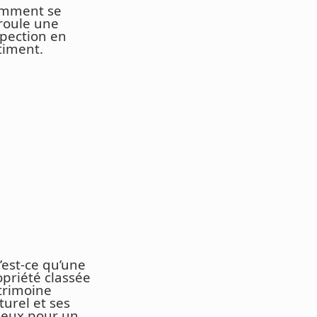
mment se
roule une
spection en
timent.
’est-ce qu’une
opriété classée
trimoine
turel et ses
jeux pour un