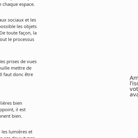
de chaque espace.
ux sociaux et les
ossible les objets
De toute façon, la
out le processus
des prises de vues
euille mettre de
Il faut donc être
Am
l’i
vo
ava
lières bien
point, il est
nnent bien.
 les lumières et