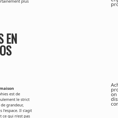
ertainement plus
pr
S EN
TOS
Ac
 maison
pr
on 
hies est de
dis
ulement le strict
co
 de grandeur,
l’espace. Il s’agit
 ce qui n’est pas