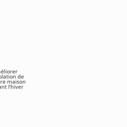
éliorer
solation de
tre maison
nt l’hiver