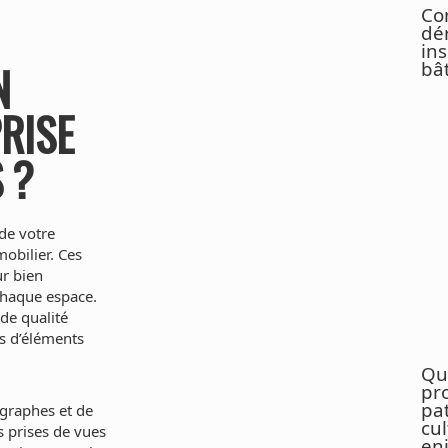
Co
dé
in
N
bâ
RISE
 ?
 de votre
obilier. Ces
ur bien
chaque espace.
de qualité
us d’éléments
Qu
pr
pa
ographes et de
cul
s prises de vues
en