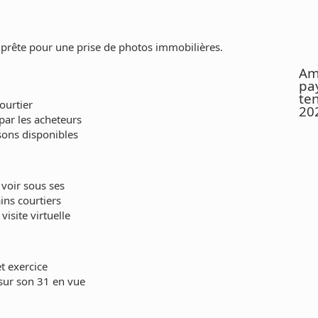
 prête pour une prise de photos immobilières.
Am
pay
te
ourtier
20
par les acheteurs
isons disponibles
 voir sous ses
ins courtiers
isite virtuelle
t exercice
 sur son 31 en vue