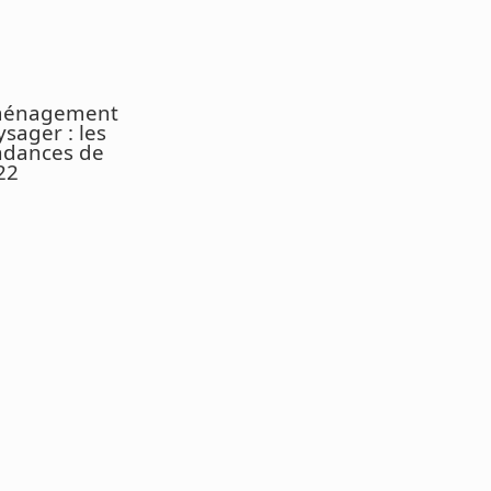
énagement
sager : les
ndances de
22