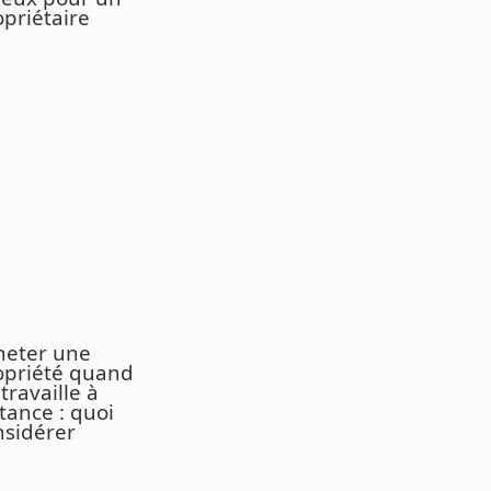
opriétaire
heter une
opriété quand
travaille à
tance : quoi
nsidérer