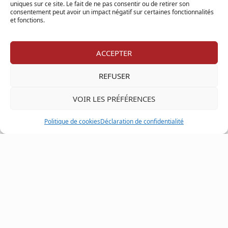
uniques sur ce site. Le fait de ne pas consentir ou de retirer son
Catégories
consentement peut avoir un impact négatif sur certaines fonctionnalités
et fonctions.
Entretien
Articles relatifs
ACCEPTER
La Rénovation Verte : Transformer
REFUSER
d’Anciennes Propriétés en Espaces
Écologiques
VOIR LES PRÉFÉRENCES
Politique de cookies
Déclaration de confidentialité
Vente de succession : ce qu’il faut
savoir
La tendance du downsizing :
Pourquoi de plus en plus de
Québécois optent pour une vie plus
simple