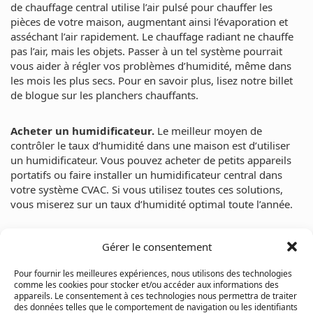
de chauffage central utilise l’air pulsé pour chauffer les
pièces de votre maison, augmentant ainsi l’évaporation et
asséchant l’air rapidement. Le chauffage radiant ne chauffe
pas l’air, mais les objets. Passer à un tel système pourrait
vous aider à régler vos problèmes d’humidité, même dans
les mois les plus secs. Pour en savoir plus, lisez notre billet
de blogue sur
les planchers chauffants
.
Acheter un humidificateur.
Le meilleur moyen de
contrôler le taux d’humidité dans une maison est d’utiliser
un humidificateur. Vous pouvez acheter de petits appareils
portatifs ou faire installer un humidificateur central dans
votre système CVAC. Si vous utilisez toutes ces solutions,
vous miserez sur un taux d’humidité optimal toute l’année.
Source : blogue de Centris :
Gérer le consentement
https://www.centris.ca/fr/blogue/astuces-et-deco/quel-devrait-
etre-le-taux-d-humidite-de-votre-maison?uc=0
Pour fournir les meilleures expériences, nous utilisons des technologies
comme les cookies pour stocker et/ou accéder aux informations des
appareils. Le consentement à ces technologies nous permettra de traiter
des données telles que le comportement de navigation ou les identifiants