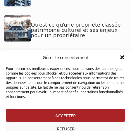
Qu’est-ce qu’une propriété classée
patrimoine culturel et ses enjeux
pour un propriétaire
Gérer le consentement
La tendance du downsizing :
Pourquoi de plus en plus de
Pour fournir les meilleures expériences, nous utilisons des technologies
Québécois optent pour une vie plus
comme les cookies pour stocker et/ou accéder aux informations des
simple
appareils. Le consentement à ces technologies nous permettra de traiter
des données telles que le comportement de navigation ou les identifiants
uniques sur ce site. Le fait de ne pas consentir ou de retirer son
consentement peut avoir un impact négatif sur certaines fonctionnalités
et fonctions.
La déclaration du vendeur : une
obligation qui protège les deux
parties
ACCEPTER
REFUSER