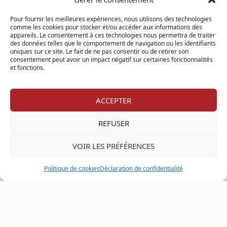
de l’Innovation
Pour fournir les meilleures expériences, nous utilisons des technologies
comme les cookies pour stocker et/ou accéder aux informations des
appareils. Le consentement à ces technologies nous permettra de traiter
des données telles que le comportement de navigation ou les identifiants
uniques sur ce site. Le fait de ne pas consentir ou de retirer son
Comment changer le chauffe-eau ?
consentement peut avoir un impact négatif sur certaines fonctionnalités
et fonctions.
ACCEPTER
Quoi rénover pour vendre votre
REFUSER
maison plus chère
VOIR LES PRÉFÉRENCES
Politique de cookies
Déclaration de confidentialité
Qu’est-ce que le Radon ?