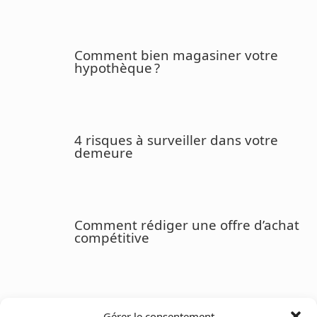
Comment bien magasiner votre
hypothèque ?
4 risques à surveiller dans votre
demeure
Comment rédiger une offre d’achat
compétitive
L’Immobilier Commercial et le Défi
Gérer le consentement